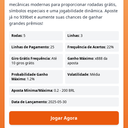
mecânicas modernas para proporcionar rodadas grátis,
símbolos especiais e uma jogabilidade dinâmica. Aposte
já no 939bet e aumente suas chances de ganhar
grandes prêmios!
Rodas:
5
Linhas:
3
Linhas de Pagamento:
25
Frequência de Acertos:
22%
Giro Grátis Frequência:
Até
Ganho Máximo:
x888 da
10 giros grátis
aposta
Probabilidade Ganho
Volatilidade:
Média
Máximo:
1.2%
Aposta Mínima/Máxima:
0.2 - 200 BRL
Data de Lançamento:
2025-05-30
Jogar Agora