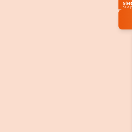
9be
Sua p