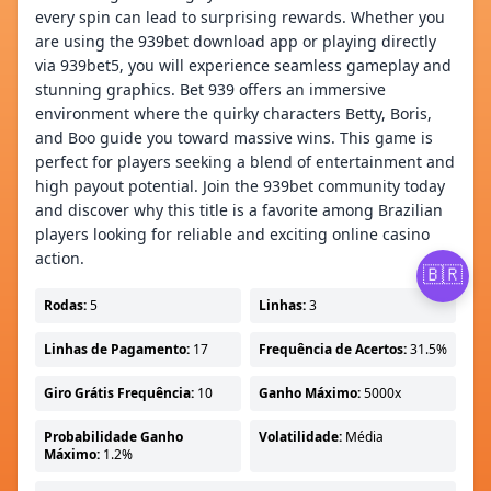
every spin can lead to surprising rewards. Whether you
are using the 939bet download app or playing directly
via 939bet5, you will experience seamless gameplay and
stunning graphics. Bet 939 offers an immersive
environment where the quirky characters Betty, Boris,
and Boo guide you toward massive wins. This game is
perfect for players seeking a blend of entertainment and
high payout potential. Join the 939bet community today
and discover why this title is a favorite among Brazilian
players looking for reliable and exciting online casino
action.
🇧🇷
Rodas:
5
Linhas:
3
Linhas de Pagamento:
17
Frequência de Acertos:
31.5%
Giro Grátis Frequência:
10
Ganho Máximo:
5000x
Probabilidade Ganho
Volatilidade:
Média
Máximo:
1.2%