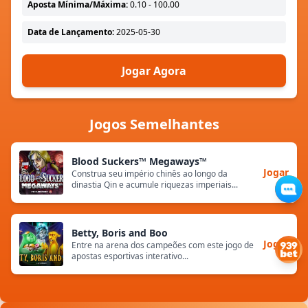
Aposta Mínima/Máxima:
0.10 - 100.00
Data de Lançamento:
2025-05-30
Jogar Agora
Jogos Semelhantes
Blood Suckers™ Megaways™
Jogar
Construa seu império chinês ao longo da
dinastia Qin e acumule riquezas imperiais...
Betty, Boris and Boo
Jogar
Entre na arena dos campeões com este jogo de
apostas esportivas interativo...